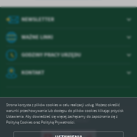
NEWSLETTER
WAŻNE LINKI
GODZINY PRACY URZĘDU
KONTAKT
Strona korzysta z plików cookies w celu realizacji usług. Możesz określić
warunki przechowywania lub dostępu do plików cookies klikając przycisk
Ustawienia. Aby dowiedzieć się więcej zachęcamy do zapoznania się z
Odwiedzin: 1449367
Polityką Cookies oraz Polityką Prywatności.
ZAPISZ WYBRANE