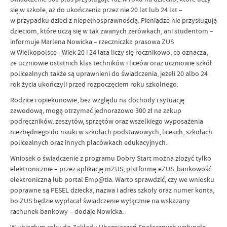
się w szkole, aż do ukończenia przez nie 20 lat lub 24 lat –
w przypadku dzieci z niepełnosprawnością. Pieniądze nie przysługują
dzieciom, które uczą się w tak zwanych zerówkach, ani studentom –
informuje Marlena Nowicka – rzeczniczka prasowa ZUS
w Wielkopolsce - Wiek 20 i 24 lata liczy się rocznikowo, co oznacza,
że uczniowie ostatnich klas techników i liceów oraz uczniowie szkół
policealnych także są uprawnieni do świadczenia, jeżeli 20 albo 24
rok życia ukończyli przed rozpoczęciem roku szkolnego.
Rodzice i opiekunowie, bez względu na dochody i sytuację
zawodową, mogą otrzymać jednorazowo 300 zł na zakup
podręczników, zeszytów, sprzętów oraz wszelkiego wyposażenia
niezbędnego do nauki w szkołach podstawowych, liceach, szkołach
policealnych oraz innych placówkach edukacyjnych.
Wniosek o świadczenie z programu Dobry Start można złożyć tylko
elektronicznie – przez aplikację mZUS, platformę eZUS, bankowość
elektroniczną lub portal Emp@tia. Warto sprawdzić, czy we wniosku
poprawne są PESEL dziecka, nazwa i adres szkoły oraz numer konta,
bo ZUS będzie wypłacał świadczenie wyłącznie na wskazany
rachunek bankowy – dodaje Nowicka.