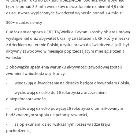
W ubiegłym roku do Zakładu Ubezpieczeń Społecznych wpłynęło
łącznie ponad 3,3 mln wniosków o świadczenie na niemal 4,9 mln
dzieci. Kwota wypłaconych świadczeń wyniosła ponad 1,4 mld zł.
300+ a cudzoziemcy
Cudzoziemiec spoza UE/EFTA/Wielkiej Brytanii (osoby objęte umową
wystąpienia) oraz obywatel Ukrainy ze statusem UKR, który mieszka
z dzieckiem na terenie Polski, uzyska prawo do świadczenia, jeśli był
aktywny zawodowo w miesiącu poprzedzającym miesiąc złożenia
wniosku.
Z obowiązku spełnienia warunku aktywności zawodowej zostali
zwolnieni wnioskodawcy, którzy:
- wnioskują o świadczenie na dziecko będące obywatelem Polski,
- wychowują dziecko do 16 roku życia z orzeczeniem
o niepełnosprawności,
- wychowują dziecko powyżej 16 roku życia o umiarkowanym
bądź znacznym stopniu niepełnosprawności,
- są opiekunami dzieci wskazanymi przez władze kraju
pochodzenia,