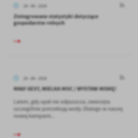
29 - 06 - 2026
Zintegrowane statystyki dotyczące
gospodarstw rolnych
26 - 06 - 2026
MAŁY GEST, WIELKA MOC / WYSTAW MISKĘ!
Latem, gdy upał nie odpuszcza, zwierzęta
szczególnie potrzebują wody. Dlatego w naszej
nowej kampanii...