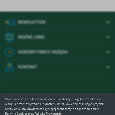
NEWSLETTER
WAŻNE LINKI
GODZINY PRACY URZĘDU
KONTAKT
Strona korzysta z plików cookies w celu realizacji usług. Możesz określić
warunki przechowywania lub dostępu do plików cookies klikając przycisk
Odwiedzin: 1449194
Ustawienia. Aby dowiedzieć się więcej zachęcamy do zapoznania się z
Polityką Cookies oraz Polityką Prywatności.
Online: 2