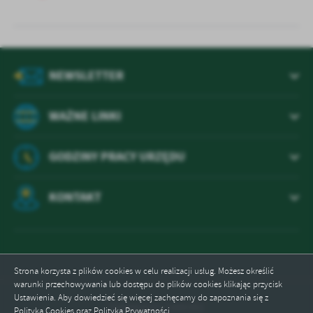
NEWSLETTER
WAŻNE LINKI
GODZINY PRACY URZĘDU
KONTAKT
Strona korzysta z plików cookies w celu realizacji usług. Możesz określić
warunki przechowywania lub dostępu do plików cookies klikając przycisk
Ustawienia. Aby dowiedzieć się więcej zachęcamy do zapoznania się z
Odwiedzin: 1449392
Polityką Cookies oraz Polityką Prywatności.