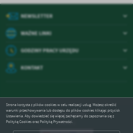
NEWSLETTER
WAŻNE LINKI
GODZINY PRACY URZĘDU
KONTAKT
Strona korzysta z plików cookies w celu realizacji usług. Możesz określić
warunki przechowywania lub dostępu do plików cookies klikając przycisk
Odwiedzin: 1449095
Ustawienia. Aby dowiedzieć się więcej zachęcamy do zapoznania się z
Polityką Cookies oraz Polityką Prywatności.
Online: 2
ZAPISZ WYBRANE