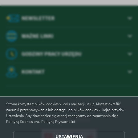
NEWSLETTER
WAŻNE LINKI
GODZINY PRACY URZĘDU
KONTAKT
Strona korzysta z plików cookies w celu realizacji usług. Możesz określić
warunki przechowywania lub dostępu do plików cookies klikając przycisk
Ustawienia. Aby dowiedzieć się więcej zachęcamy do zapoznania się z
Odwiedzin: 1449472
Polityką Cookies oraz Polityką Prywatności.
ZAPISZ WYBRANE
USTAWIENIA