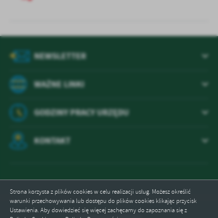
NEWSLETTER
WAŻNE LINKI
GODZINY PRACY URZĘDU
KONTAKT
Strona korzysta z plików cookies w celu realizacji usług. Możesz określić
warunki przechowywania lub dostępu do plików cookies klikając przycisk
Ustawienia. Aby dowiedzieć się więcej zachęcamy do zapoznania się z
Odwiedzin: 1449485