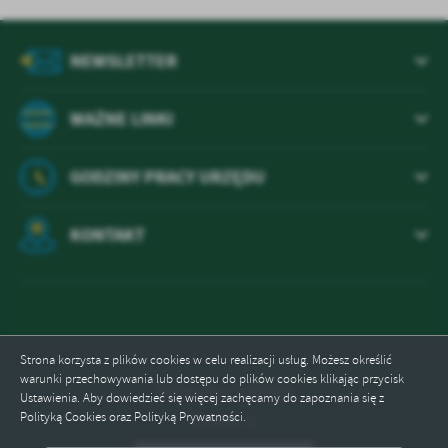
NEWSLETTER
WAŻNE LINKI
GODZINY PRACY URZĘDU
KONTAKT
Strona korzysta z plików cookies w celu realizacji usług. Możesz określić
warunki przechowywania lub dostępu do plików cookies klikając przycisk
Odwiedzin: 1449478
Ustawienia. Aby dowiedzieć się więcej zachęcamy do zapoznania się z
Polityką Cookies oraz Polityką Prywatności.
Online: 1
ZAPISZ WYBRANE