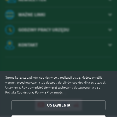
WAŻNE LINKI
GODZINY PRACY URZĘDU
KONTAKT
Strona korzysta z plików cookies w celu realizacji usług. Możesz określić
warunki przechowywania lub dostępu do plików cookies klikając przycisk
Odwiedzin: 1449254
Ustawienia. Aby dowiedzieć się więcej zachęcamy do zapoznania się z
Polityką Cookies oraz Polityką Prywatności.
Online: 2
ZAPISZ WYBRANE
USTAWIENIA
ODRZUĆ WSZYSTKIE