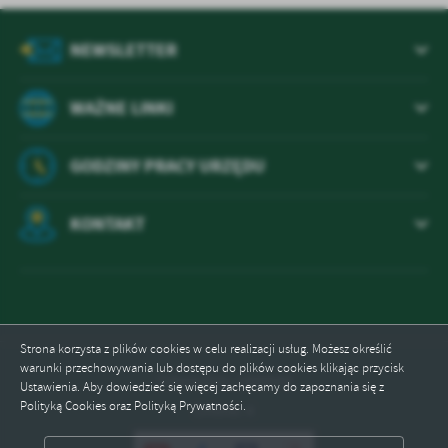
NEWSLETTER
WAŻNE LINKI
GODZINY PRACY URZĘDU
KONTAKT
Strona korzysta z plików cookies w celu realizacji usług. Możesz określić
warunki przechowywania lub dostępu do plików cookies klikając przycisk
Odwiedzin: 1449644
Ustawienia. Aby dowiedzieć się więcej zachęcamy do zapoznania się z
Polityką Cookies oraz Polityką Prywatności.
Online: 4
ZAPISZ WYBRANE