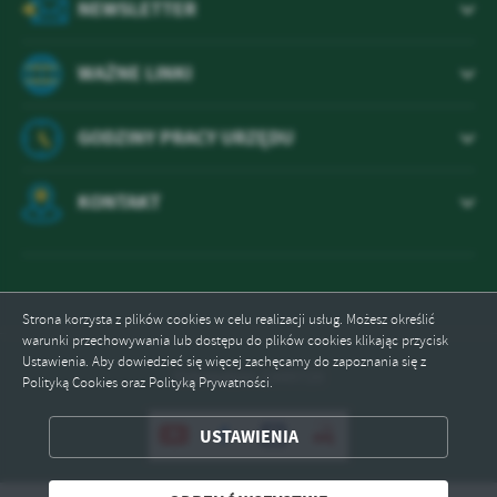
NEWSLETTER
WAŻNE LINKI
GODZINY PRACY URZĘDU
KONTAKT
Strona korzysta z plików cookies w celu realizacji usług. Możesz określić
warunki przechowywania lub dostępu do plików cookies klikając przycisk
Ustawienia. Aby dowiedzieć się więcej zachęcamy do zapoznania się z
Odwiedzin: 1449720
ZAPISZ WYBRANE
Polityką Cookies oraz Polityką Prywatności.
ODRZUĆ WSZYSTKIE
USTAWIENIA
ZEZWÓL NA WSZYSTKIE