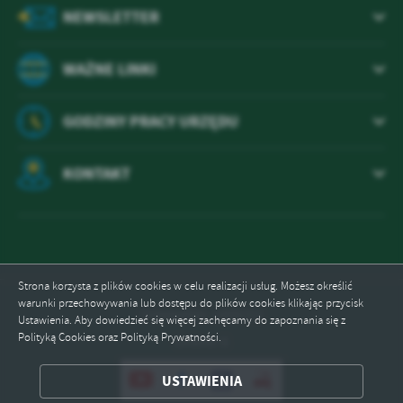
NEWSLETTER
WAŻNE LINKI
GODZINY PRACY URZĘDU
KONTAKT
Strona korzysta z plików cookies w celu realizacji usług. Możesz określić
warunki przechowywania lub dostępu do plików cookies klikając przycisk
Odwiedzin: 1449252
Ustawienia. Aby dowiedzieć się więcej zachęcamy do zapoznania się z
Polityką Cookies oraz Polityką Prywatności.
Online: 6
ZAPISZ WYBRANE
USTAWIENIA