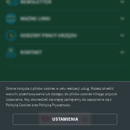
NEWSLETTER
WAŻNE LINKI
GODZINY PRACY URZĘDU
KONTAKT
Strona korzysta z plików cookies w celu realizacji usług. Możesz określić
warunki przechowywania lub dostępu do plików cookies klikając przycisk
Odwiedzin: 1449329
Ustawienia. Aby dowiedzieć się więcej zachęcamy do zapoznania się z
Polityką Cookies oraz Polityką Prywatności.
Online: 2
ZAPISZ WYBRANE
USTAWIENIA
ODRZUĆ WSZYSTKIE