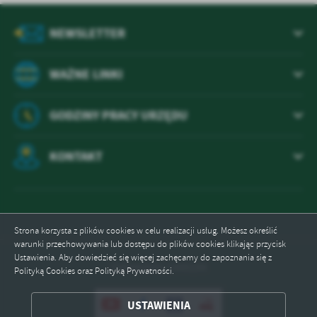
NEWSLETTER
WAŻNE LINKI
GODZINY PRACY URZĘDU
KONTAKT
Strona korzysta z plików cookies w celu realizacji usług. Możesz określić
warunki przechowywania lub dostępu do plików cookies klikając przycisk
Ustawienia. Aby dowiedzieć się więcej zachęcamy do zapoznania się z
Odwiedzin: 1449194
Polityką Cookies oraz Polityką Prywatności.
ZAPISZ WYBRANE
USTAWIENIA