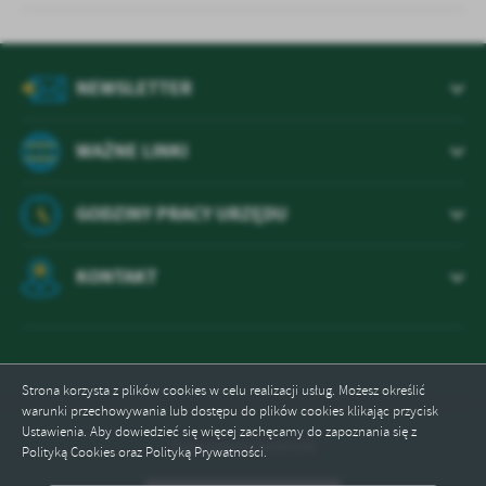
NEWSLETTER
WAŻNE LINKI
GODZINY PRACY URZĘDU
KONTAKT
Strona korzysta z plików cookies w celu realizacji usług. Możesz określić
warunki przechowywania lub dostępu do plików cookies klikając przycisk
Ustawienia. Aby dowiedzieć się więcej zachęcamy do zapoznania się z
Odwiedzin: 1449340
Polityką Cookies oraz Polityką Prywatności.
ZAPISZ WYBRANE