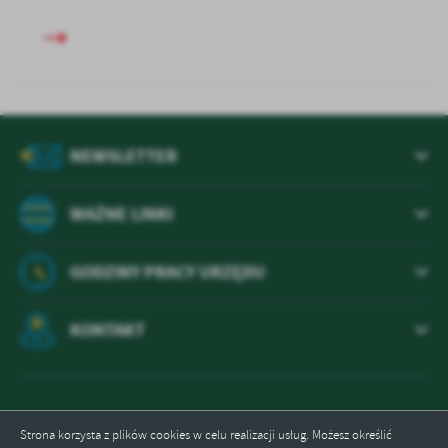
NEWSLETTER
WAŻNE LINKI
GODZINY PRACY URZĘDU
KONTAKT
Strona korzysta z plików cookies w celu realizacji usług. Możesz określić