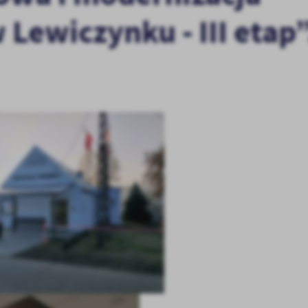
 Lewiczynku - III etap”