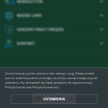
NEWSLETTER
WAŻNE LINKI
GODZINY PRACY URZĘDU
KONTAKT
Strona korzysta z plików cookies w celu realizacji usług. Możesz określić
warunki przechowywania lub dostępu do plików cookies klikając przycisk
Odwiedzin: 1449212
Ustawienia. Aby dowiedzieć się więcej zachęcamy do zapoznania się z
Polityką Cookies oraz Polityką Prywatności.
Online: 1
ZAPISZ WYBRANE
USTAWIENIA