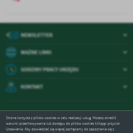
NEWSLETTER
WAŻNE LINKI
GODZINY PRACY URZĘDU
KONTAKT
Strona korzysta z plików cookies w celu realizacji usług. Możesz określić
warunki przechowywania lub dostępu do plików cookies klikając przycisk
Ustawienia. Aby dowiedzieć się więcej zachęcamy do zapoznania się z