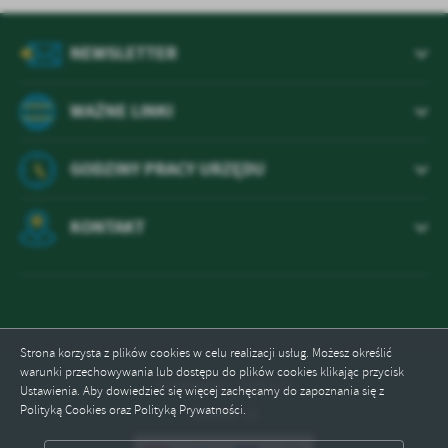
NEWSLETTER
WAŻNE LINKI
GODZINY PRACY URZĘDU
KONTAKT
Strona korzysta z plików cookies w celu realizacji usług. Możesz określić
warunki przechowywania lub dostępu do plików cookies klikając przycisk
Odwiedzin: 1449131
Ustawienia. Aby dowiedzieć się więcej zachęcamy do zapoznania się z
Polityką Cookies oraz Polityką Prywatności.
Online: 10
ZAPISZ WYBRANE