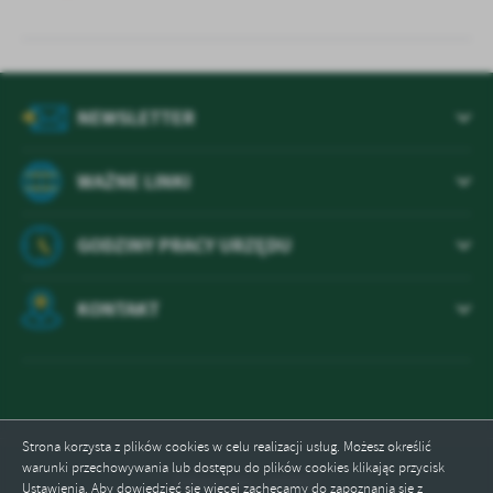
NEWSLETTER
WAŻNE LINKI
GODZINY PRACY URZĘDU
KONTAKT
Strona korzysta z plików cookies w celu realizacji usług. Możesz określić
warunki przechowywania lub dostępu do plików cookies klikając przycisk
Odwiedzin: 1449617
Ustawienia. Aby dowiedzieć się więcej zachęcamy do zapoznania się z