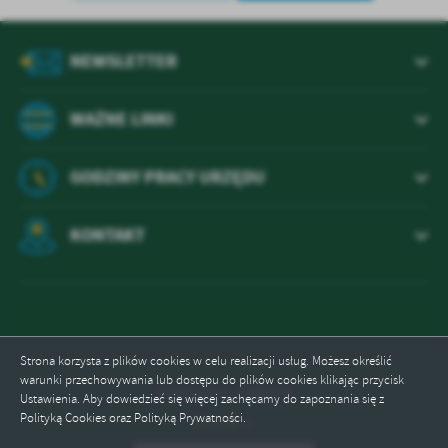
NEWSLETTER
WAŻNE LINKI
GODZINY PRACY URZĘDU
KONTAKT
Strona korzysta z plików cookies w celu realizacji usług. Możesz określić
warunki przechowywania lub dostępu do plików cookies klikając przycisk
Odwiedzin: 1449679
Ustawienia. Aby dowiedzieć się więcej zachęcamy do zapoznania się z
Polityką Cookies oraz Polityką Prywatności.
Online: 1
ZAPISZ WYBRANE