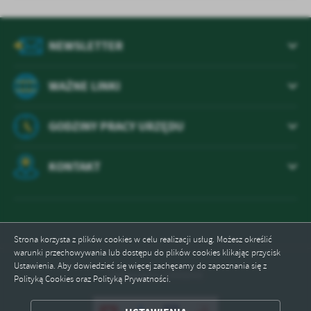
NEWSLETTER
WAŻNE LINKI
GODZINY PRACY URZĘDU
KONTAKT
Strona korzysta z plików cookies w celu realizacji usług. Możesz określić
warunki przechowywania lub dostępu do plików cookies klikając przycisk
Ustawienia. Aby dowiedzieć się więcej zachęcamy do zapoznania się z
Odwiedzin: 1449049
Polityką Cookies oraz Polityką Prywatności.
ZAPISZ WYBRANE