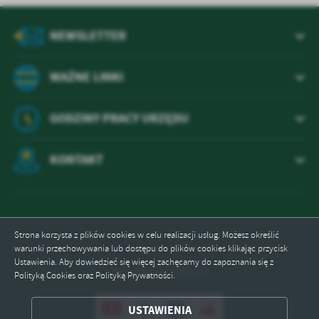
NEWSLETTER
WAŻNE LINKI
GODZINY PRACY URZĘDU
KONTAKT
Strona korzysta z plików cookies w celu realizacji usług. Możesz określić
warunki przechowywania lub dostępu do plików cookies klikając przycisk
Ustawienia. Aby dowiedzieć się więcej zachęcamy do zapoznania się z
Odwiedzin: 1449224
Polityką Cookies oraz Polityką Prywatności.
ZAPISZ WYBRANE
USTAWIENIA