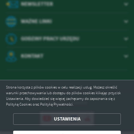
NEWSLETTER
WAŻNE LINKI
GODZINY PRACY URZĘDU
KONTAKT
Strona korzysta z plików cookies w celu realizacji usług. Możesz określić
warunki przechowywania lub dostępu do plików cookies klikając przycisk
Ustawienia. Aby dowiedzieć się więcej zachęcamy do zapoznania się z
Odwiedzin: 1449069
Polityką Cookies oraz Polityką Prywatności.
ZAPISZ WYBRANE
USTAWIENIA
ODRZUĆ WSZYSTKIE