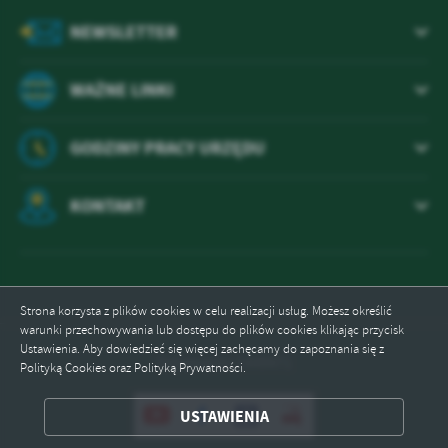
NEWSLETTER
WAŻNE LINKI
GODZINY PRACY URZĘDU
KONTAKT
Strona korzysta z plików cookies w celu realizacji usług. Możesz określić
warunki przechowywania lub dostępu do plików cookies klikając przycisk
Ustawienia. Aby dowiedzieć się więcej zachęcamy do zapoznania się z
Odwiedzin: 1449471
Polityką Cookies oraz Polityką Prywatności.
ZAPISZ WYBRANE
USTAWIENIA